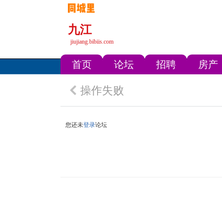
九江
jiujiang.bibiis.com
首页
论坛
招聘
房产
操作失败
您还未
登录
论坛