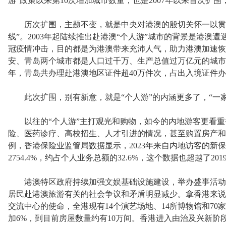
游”政策以来第10次增加城市数量，也是2007年以来首次扩
历次扩围，主题不变，就是中央对港澳的殷切关怀一以贯之
线”。2003年起陆续推出赴港澳“个人游”城市的背景是港澳
冠疫情冲击，目的都是为港澳带来充沛人气，助力港澳加速恢
安、青岛两个城市都是人口过千万、生产总值过万亿元的城市，
年，青岛共办理赴港澳地区证件超40万件次，占出入境证件办
此次扩围，别有新意，就是“个人游”的内涵更多了，“一家
以往的“个人游”主打观光和购物，如今的内地游客更看重
险、医药诊疗、高校招生、人才引进的情况，甚至购置房产和
例，香港保险业监管局数据显示，2023年来自内地访客的新保单保
2754.4%，约占个人业务总额的32.6%，这个数据也超越了20
港澳特区政府持续加强文娱基础设施建设，举办盛事活动
居民赴港澳旅游有关的社会争议和矛盾明显减少。拿香港来说
交流中心的使命，全港现有14个演艺场地、14所博物馆和7
加6%，到目前房屋数量约有10万间。香港进入由治及兴新阶